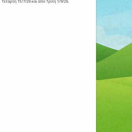
Τετάρτη 15/7/26 και από Τρίτη 1/9/26.